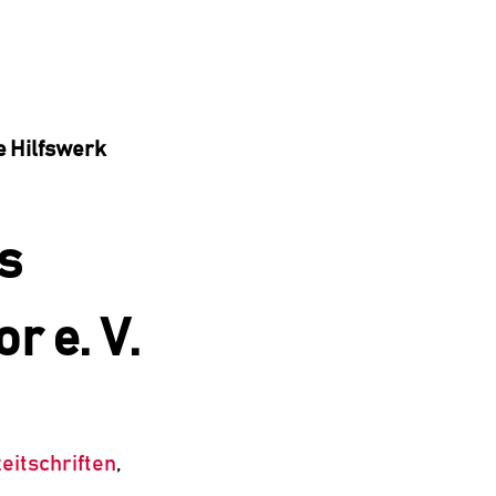
e Hilfswerk
s
r e. V.
eitschriften
,