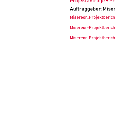
Projektanträge + Pr
Auftraggeber: Miser
Misereor_Projektberic
Misereor-Projektberich
Misereor-Projektberic