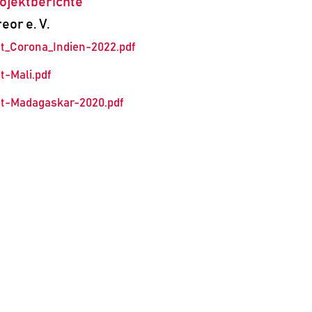
ojektberichte
eor e. V.
ht_Corona_Indien-2022.pdf
t-Mali.pdf
ht-Madagaskar-2020.pdf